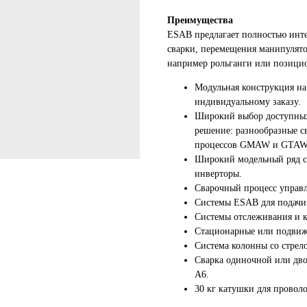
Преимущества
ESAB предлагает полностью инте
сварки, перемещения манипулятор
например рольганги или позици
Модульная конструкция на
индивидуальному заказу.
Широкий выбор доступных
решение: разнообразные с
процессов GMAW и GTAW 
Широкий модельный ряд с
инверторы.
Сварочный процесс управ
Системы ESAB для подачи
Системы отслеживания и 
Стационарные или подвиж
Система колонны со стрело
Сварка одиночной или дв
A6.
30 кг катушки для провол