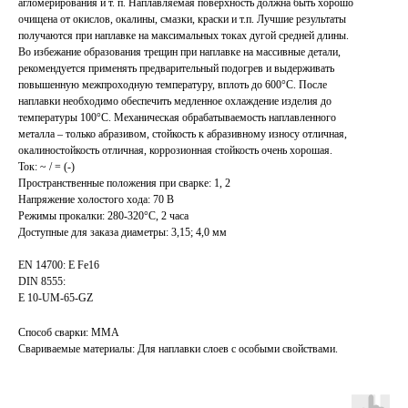
агломерирования и т. п. Наплавляемая поверхность должна быть хорошо
очищена от окислов, окалины, смазки, краски и т.п. Лучшие результаты
получаются при наплавке на максимальных токах дугой средней длины.
Во избежание образования трещин при наплавке на массивные детали,
рекомендуется применять предварительный подогрев и выдерживать
повышенную межпроходную температуру, вплоть до 600°C. После
наплавки необходимо обеспечить медленное охлаждение изделия до
температуры 100°C. Механическая обрабатываемость наплавленного
металла – только абразивом, стойкость к абразивному износу отличная,
окалиностойкость отличная, коррозионная стойкость очень хорошая.
Ток: ~ / = (-)
Пространственные положения при сварке: 1, 2
Напряжение холостого хода: 70 В
Режимы прокалки: 280-320°С, 2 часа
Доступные для заказа диаметры: 3,15; 4,0 мм
EN 14700: E Fe16
DIN 8555:
E 10-UM-65-GZ
Способ сварки: MMA
Свариваемые материалы: Для наплавки слоев с особыми свойствами.