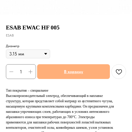
ESAB EWAC HF 005
ESAB
Диаметр
В корзину
Тип покрытия – специальное
Высокопроизводительный электрод, обеспечивающий в наплавке
структуру, которая представляет собой матрицу из аустенитного чугуна,
насыщенную крупными комплексными карбидами. Он предназначен для
наплавки упрочняющих слоев, работающих в условиях интенсивного
абразивного износа при температурах до 700°С. Электроды
применяются для наплавки рабочих поверхностей лопастей вытяжных
вентиляторов, очистителей золы, конвейерных шнеков, узлов установок