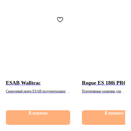
ESAB Walltrac
Rogue ES 180i PRO
Сварочный центр ESAB полупортального
Портативные решения для
типа
профессиональной сварки
В корзину
В корзину