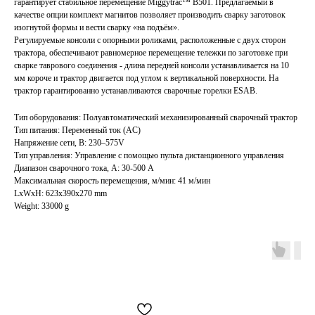
гарантирует стабильное перемещение Miggytrac™ B501. Предлагаемый в
качестве опции комплект магнитов позволяет производить сварку заготовок
изогнутой формы и вести сварку «на подъём».
Регулируемые консоли с опорными роликами, расположенные с двух сторон
трактора, обеспечивают равномерное перемещение тележки по заготовке при
сварке таврового соединения - длина передней консоли устанавливается на 10
мм короче и трактор двигается под углом к вертикальной поверхности. На
трактор гарантированно устанавливаются сварочные горелки ESAB.
Тип оборудования: Полуавтоматический механизированный сварочный трактор
Тип питания: Переменный ток (AC)
Напряжение сети, В: 230–575V
Тип управления: Управление с помощью пульта дистанционного управления
Диапазон сварочного тока, А: 30-500 А
Максимальная скорость перемещения, м/мин: 41 м/мин
LxWxH: 623x390x270 mm
Weight: 33000 g