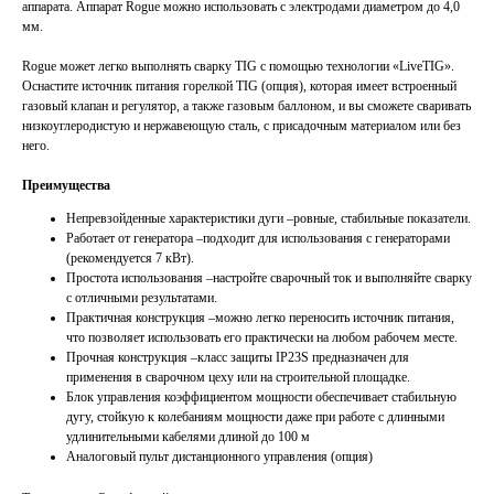
аппарата. Аппарат Rogue можно использовать с электродами диаметром до 4,0
мм.
Rogue может легко выполнять сварку TIG с помощью технологии «LiveTIG».
Оснастите источник питания горелкой TIG (опция), которая имеет встроенный
газовый клапан и регулятор, а также газовым баллоном, и вы сможете сваривать
низкоуглеродистую и нержавеющую сталь, с присадочным материалом или без
него.
Преимущества
Непревзойденные характеристики дуги –ровные, стабильные показатели.
Работает от генератора –подходит для использования с генераторами
(рекомендуется 7 кВт).
Простота использования –настройте сварочный ток и выполняйте сварку
с отличными результатами.
Практичная конструкция –можно легко переносить источник питания,
что позволяет использовать его практически на любом рабочем месте.
Прочная конструкция –класс защиты IP23S предназначен для
применения в сварочном цеху или на строительной площадке.
Блок управления коэффициентом мощности обеспечивает стабильную
дугу, стойкую к колебаниям мощности даже при работе с длинными
удлинительными кабелями длиной до 100 м
Аналоговый пульт дистанционного управления (опция)