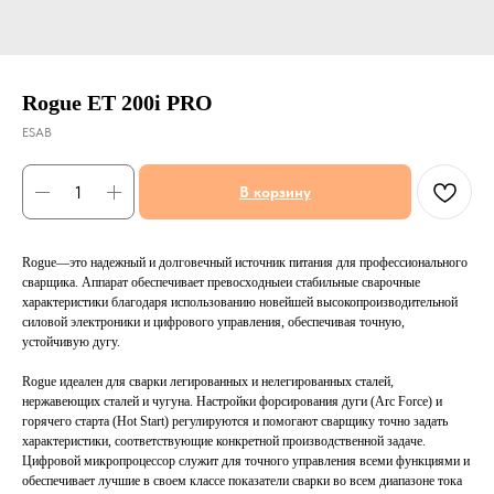
Rogue ET 200i PRO
ESAB
В корзину
Rogue—это надежный и долговечный источник питания для профессионального
сварщика. Аппарат обеспечивает превосходныеи стабильные сварочные
характеристики благодаря использованию новейшей высокопроизводительной
силовой электроники и цифрового управления, обеспечивая точную,
устойчивую дугу.
Rogue идеален для сварки легированных и нелегированных сталей,
нержавеющих сталей и чугуна. Настройки форсирования дуги (Arc Force) и
горячего старта (Hot Start) регулируются и помогают сварщику точно задать
характеристики, соответствующие конкретной производственной задаче.
Цифровой микропроцессор служит для точного управления всеми функциями и
обеспечивает лучшие в своем классе показатели сварки во всем диапазоне тока