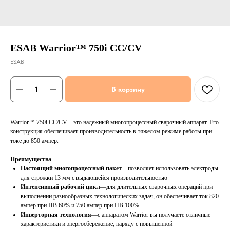
ESAB Warrior™ 750i CC/CV
ESAB
В корзину
Warrior™ 750i CC/CV – это надежный многопроцессный сварочный аппарат. Его
конструкция обеспечивает производительность в тяжелом режиме работы при
токе до 850 ампер.
Преимущества
Настоящий многопроцессный пакет
—позволяет использовать электроды
для строжки 13 мм с выдающейся производительностью
Интенсивный рабочий цикл
—для длительных сварочных операций при
выполнении разнообразных технологических задач, он обеспечивает ток 820
ампер при ПВ 60% и 750 ампер при ПВ 100%
Инверторная технология
—с аппаратом Warrior вы получаете отличные
характеристики и энергосбережение, наряду с повышенной