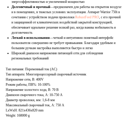
энергоэффективностью и увеличенной мощностью
Долговечный и прочный
—предназначен для работы на открытом воздухе
и в помещениях, в тяжелых условиях эксплуатации. Аппарат Warrior 750i в
сочетании с устройством подачи проволоки
RobustFeed PRO
, с его прочной
и защищенной от климатических воздействий закрытой конструкцией,
обеспечивает идеальное решение всякий раз, когда важны мобильность и
долговечность
Легкий в использовании
—четкий и интуитивно понятный интерфейс
пользователя совершенно не требует привыкания. Благодаря удобным и
большим ручкам настройка выполняется быстро и легко
Широкий диапазон напряжения питающей сети для соблюдения
региональных требований
Тип питания: Переменный ток (AC)
Тип аппарата: Многопроцессорный сварочный источник
Напряжение сети, В: 400V
Режим работы, ПВ%: 10-100%
Напряжение холостого хода, В: 70 В
Диапазон сварочного тока, А: 10-750 А
Диаметр проволоки, мм: 1,6-8 мм
Максимальный сварочный ток, А: 750 А
LxWxH: 821x436x820 mm
Weight: 168000 g