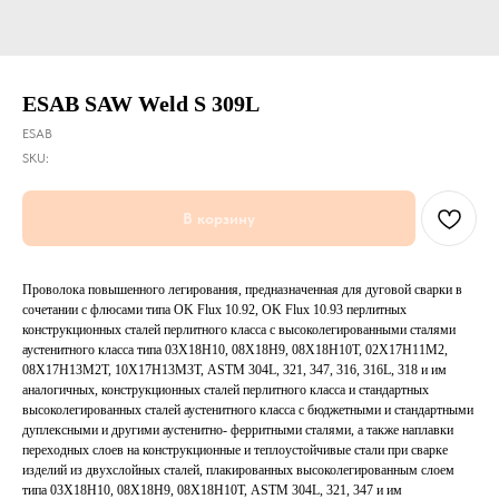
ESAB SAW Weld S 309L
ESAB
SKU:
В корзину
Проволока повышенного легирования, предназначенная для дуговой сварки в
сочетании с флюсами типа OK Flux 10.92, OK Flux 10.93 перлитных
конструкционных сталей перлитного класса с высоколегированными сталями
аустенитного класса типа 03Х18Н10, 08Х18Н9, 08Х18Н10Т, 02Х17Н11М2,
08Х17Н13М2Т, 10Х17Н13М3Т, ASTM 304L, 321, 347, 316, 316L, 318 и им
аналогичных, конструкционных сталей перлитного класса и стандартных
высоколегированных сталей аустенитного класса с бюджетными и стандартными
дуплексными и другими аустенитно- ферритными сталями, а также наплавки
переходных слоев на конструкционные и теплоустойчивые стали при сварке
изделий из двухслойных сталей, плакированных высоколегированным слоем
типа 03Х18Н10, 08Х18Н9, 08Х18Н10Т, ASTM 304L, 321, 347 и им