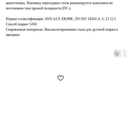
аналогичных. Наплавку переходных слоев рекомендуется выполнять на
постоянном токе прямой полярности (DC-).
Нормы и классификации: AWS A5.9: ER309L, EN ISO 14343-A: G 23 12 L
Способ сварки: SAW
Свариваемые материалы: Высоколегированные стали для дуговой сварки и
наплавки